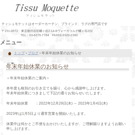
ティシュモケットはオーダーカーテン、ブラインド、ラグの専門店です
〒151-0072 東京都渋谷区幡ヶ谷2-14-8ヴォーガコルテ幡ヶ谷202
TEL：03-6276-7784 FAX03-3320-2390
メニュー
コ
トップ
›
ブログ
›
年末年始休業のお知らせ
ン
テ
ン
年末年始休業のお知らせ
ツ
へ
＜年末年始休業のご案内＞
ス
キ
本年度も格別のお引き立てを賜り、心から感謝申し上げます。
ッ
年末年始休業につきまして下記の通りお知らせいたします。
プ
年末年始休業 ：2022年12月29日(木) ～ 2023年1月4日(木)
2023年は1月5日より通常営業を開始いたします。
休業中は何かとご不便をおかけいたしますが、ご理解賜りますようお願い
申し上げます。