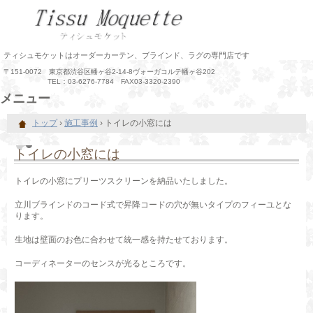
ティシュモケットはオーダーカーテン、ブラインド、ラグの専門店です
〒151-0072 東京都渋谷区幡ヶ谷2-14-8ヴォーガコルテ幡ヶ谷202
TEL：03-6276-7784 FAX03-3320-2390
メニュー
コ
トップ
›
施工事例
›
トイレの小窓には
ン
テ
ン
トイレの小窓には
ツ
へ
トイレの小窓にプリーツスクリーンを納品いたしました。
ス
キ
立川ブラインドのコード式で昇降コードの穴が無いタイプのフィーユとな
ッ
ります。
プ
生地は壁面のお色に合わせて統一感を持たせております。
コーディネーターのセンスが光るところです。