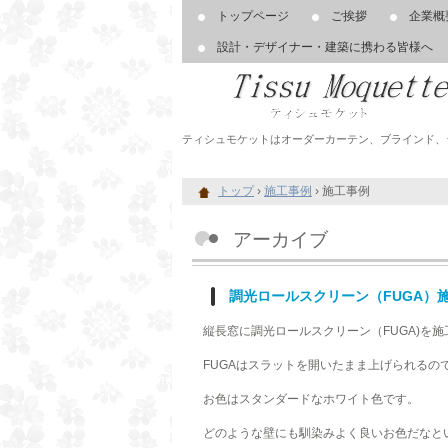
トップページ
ご挨拶
企業概
設計・デザイナー・建築に携わる皆様へ
ティシュモケットはオーダーカーテン、ブラインド、
トップ
›
施工事例
›
施工事例
アーカイブ
調光ロールスクリーン（FUGA）
縦長窓に調光ロールスクリーン（FUGA)を
FUGAはスラットを開いたまま上げられるの
お色はスタンダードなホワイト色です。
どのような壁にも馴染みよく良いお色だなと