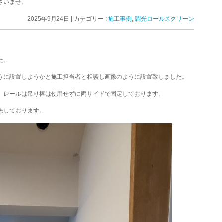
さいませ。
2025年9月24日
|
カテゴリー :
施工事例
,
調光ロールスクリーン
た。
うに設置しようかと施工担当者と相談し画像のように設置致しました。
、レールは吊り棒は使用せずに両サイドで固定しております。
夫しております。