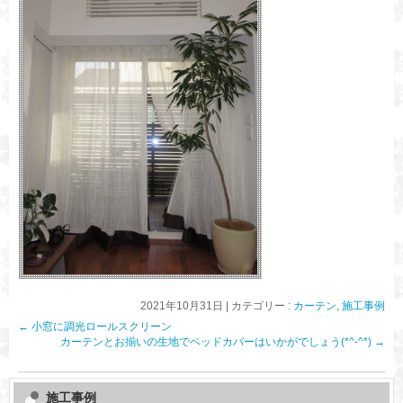
2021年10月31日
|
カテゴリー :
カーテン
,
施工事例
←
小窓に調光ロールスクリーン
カーテンとお揃いの生地でベッドカバーはいかがでしょう(*^-^*)
→
施工事例