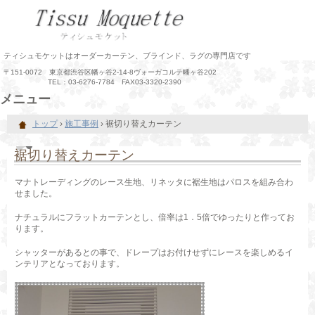
ティシュモケットはオーダーカーテン、ブラインド、ラグの専門店です
〒151-0072 東京都渋谷区幡ヶ谷2-14-8ヴォーガコルテ幡ヶ谷202
TEL：03-6276-7784 FAX03-3320-2390
メニュー
コ
トップ
›
施工事例
›
裾切り替えカーテン
ン
テ
ン
裾切り替えカーテン
ツ
へ
マナトレーディングのレース生地、リネッタに裾生地はパロスを組み合わ
ス
せました。
キ
ッ
ナチュラルにフラットカーテンとし、倍率は1．5倍でゆったりと作ってお
プ
ります。
シャッターがあるとの事で、ドレープはお付けせずにレースを楽しめるイ
ンテリアとなっております。