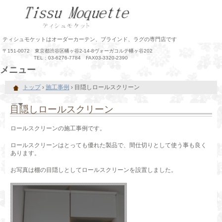
ティシュモケットはオーダーカーテン、ブラインド、ラグの専門店です
〒151-0072 東京都渋谷区幡ヶ谷2-14-8ヴォーガコルテ幡ヶ谷202
TEL：03-6276-7784 FAX03-3320-2390
メニュー
コ
トップ
›
施工事例
›
目隠しロールスクリーン
ン
テ
ン
目隠しロールスクリーン
ツ
へ
ロールスクリーンの施工事例です。
ス
キ
ロールスクリーンはとっても優れた製品で、間仕切りとして使う事も良く
ッ
あります。
プ
お写真は棚の目隠しとしてロールスクリーンを設置しました。