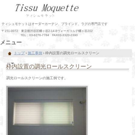
ティシュモケットはオーダーカーテン、ブラインド、ラグの専門店です
〒151-0072 東京都渋谷区幡ヶ谷2-14-8ヴォーガコルテ幡ヶ谷202
TEL：03-6276-7784 FAX03-3320-2390
メニュー
コ
トップ
›
施工事例
›
枠内設置の調光ロールスクリーン
ン
テ
ン
枠内設置の調光ロールスクリーン
ツ
へ
調光ロールスクリーンの施工例です。
ス
キ
ッ
プ