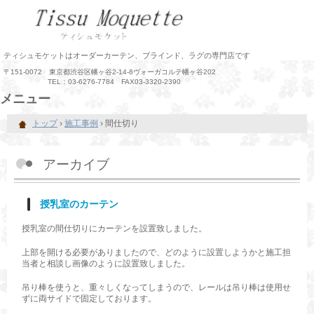
ティシュモケットはオーダーカーテン、ブラインド、ラグの専門店です
〒151-0072 東京都渋谷区幡ヶ谷2-14-8ヴォーガコルテ幡ヶ谷202
TEL：03-6276-7784 FAX03-3320-2390
メニュー
コ
トップ
›
施工事例
›
間仕切り
ン
テ
ン
ツ
アーカイブ
へ
ス
キ
授乳室のカーテン
ッ
プ
授乳室の間仕切りにカーテンを設置致しました。
上部を開ける必要がありましたので、どのように設置しようかと施工担
当者と相談し画像のように設置致しました。
吊り棒を使うと、重々しくなってしまうので、レールは吊り棒は使用せ
ずに両サイドで固定しております。