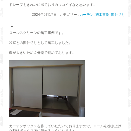
ドレープもきれいに出ておりカッコイイなと思います。
2024年9月17日
|
カテゴリー :
カーテン
,
施工事例
,
間仕切り
ロールスクリーンの施工事例です。
和室との間仕切りとして施工しました。
巾が大きいため２分割で納めております。
カーテンボックスを作っていただいておりますので、ロールを巻き上げ
た時はボックス内に隠れるようになります。