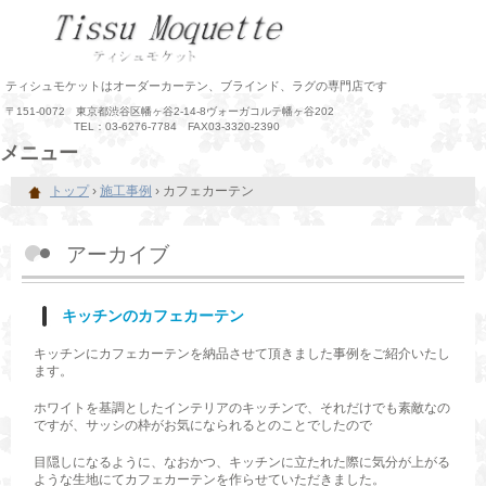
ティシュモケットはオーダーカーテン、ブラインド、ラグの専門店です
〒151-0072 東京都渋谷区幡ヶ谷2-14-8ヴォーガコルテ幡ヶ谷202
TEL：03-6276-7784 FAX03-3320-2390
メニュー
コ
トップ
›
施工事例
›
カフェカーテン
ン
テ
ン
ツ
アーカイブ
へ
ス
キ
キッチンのカフェカーテン
ッ
プ
キッチンにカフェカーテンを納品させて頂きました事例をご紹介いたし
ます。
ホワイトを基調としたインテリアのキッチンで、それだけでも素敵なの
ですが、サッシの枠がお気になられるとのことでしたので
目隠しになるように、なおかつ、キッチンに立たれた際に気分が上がる
ような生地にてカフェカーテンを作らせていただきました。